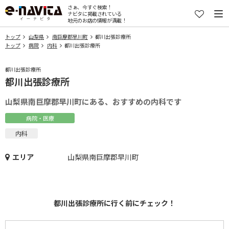
さぁ、今すぐ検索！
ナビタに掲載されている
地元のお店の情報が満載！
トップ
山梨県
南巨摩郡早川町
都川出張診療所
トップ
病院
内科
都川出張診療所
都川出張診療所
都川出張診療所
山梨県南巨摩郡早川町にある、おすすめの内科です
病院・医療
内科
エリア
山梨県南巨摩郡早川町
都川出張診療所に行く前にチェック！