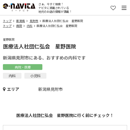
さぁ、今すぐ検索！
ナビタに掲載されている
地元のお店の情報が満載！
トップ
新潟県
見附市
医療法人社団仁弘会 星野医院
トップ
病院
内科
医療法人社団仁弘会 星野医院
星野医院
医療法人社団仁弘会 星野医院
新潟県見附市にある、おすすめの内科です
病院・医療
内科
小児科
エリア
新潟県見附市
医療法人社団仁弘会 星野医院に行く前にチェック！