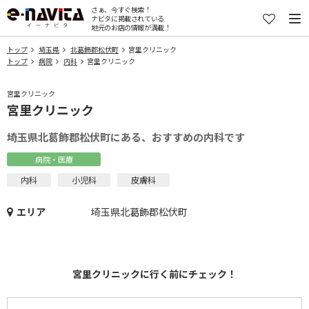
さぁ、今すぐ検索！
ナビタに掲載されている
地元のお店の情報が満載！
トップ
埼玉県
北葛飾郡松伏町
宮里クリニック
トップ
病院
内科
宮里クリニック
宮里クリニック
宮里クリニック
埼玉県北葛飾郡松伏町にある、おすすめの内科です
病院・医療
内科
小児科
皮膚科
エリア
埼玉県北葛飾郡松伏町
宮里クリニックに行く前にチェック！