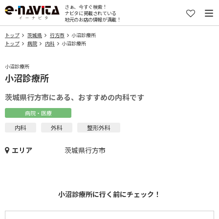
さぁ、今すぐ検索！
ナビタに掲載されている
地元のお店の情報が満載！
トップ
茨城県
行方市
小沼診療所
トップ
病院
内科
小沼診療所
小沼診療所
小沼診療所
茨城県行方市にある、おすすめの内科です
病院・医療
内科
外科
整形外科
エリア
茨城県行方市
小沼診療所に行く前にチェック！