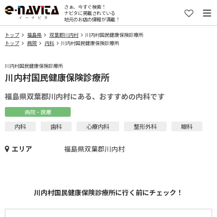
さぁ、今すぐ検索！
ナビタに掲載されている
地元のお店の情報が満載！
トップ
福島県
双葉郡川内村
川内村国民健康保険診療所
トップ
病院
内科
川内村国民健康保険診療所
川内村国民健康保険診療所
川内村国民健康保険診療所
福島県双葉郡川内村にある、おすすめの内科です
病院・医療
内科
歯科
心療内科
整形外科
眼科
エリア
福島県双葉郡川内村
川内村国民健康保険診療所に行く前にチェック！