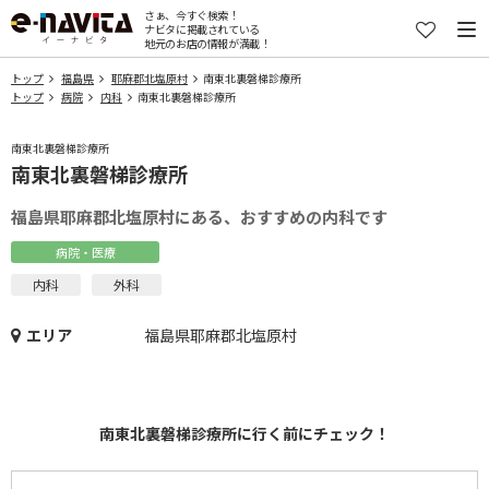
さぁ、今すぐ検索！
ナビタに掲載されている
地元のお店の情報が満載！
トップ
福島県
耶麻郡北塩原村
南東北裏磐梯診療所
トップ
病院
内科
南東北裏磐梯診療所
南東北裏磐梯診療所
南東北裏磐梯診療所
福島県耶麻郡北塩原村にある、おすすめの内科です
病院・医療
内科
外科
エリア
福島県耶麻郡北塩原村
南東北裏磐梯診療所に行く前にチェック！