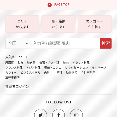
PAGE TOP
エリア
駅・路線
カテゴリー
から探す
から探す
から探す
検索
人気キーワード
居酒屋
和食
焼き鳥
懐石・会席料理
焼肉
イタリア料理
フランス料理
アジア料理
喫茶・カフェ
リラクゼーション
マッサージ
カラオケ
ビジネスホテル
内科
小児科
動物病院
会計事務所
法律事務所
掲載者ログイン
FOLLOW US!