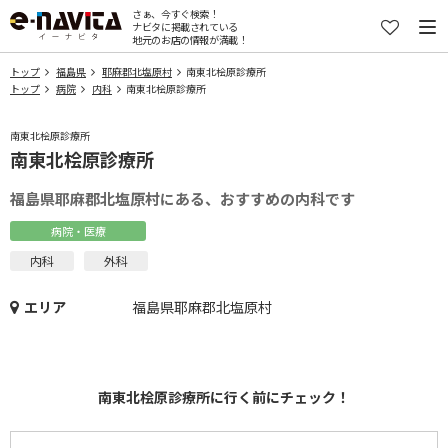
さぁ、今すぐ検索！
ナビタに掲載されている
地元のお店の情報が満載！
トップ
福島県
耶麻郡北塩原村
南東北桧原診療所
トップ
病院
内科
南東北桧原診療所
南東北桧原診療所
南東北桧原診療所
福島県耶麻郡北塩原村にある、おすすめの内科です
病院・医療
内科
外科
エリア
福島県耶麻郡北塩原村
南東北桧原診療所に行く前にチェック！