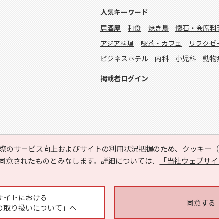
人気キーワード
居酒屋
和食
焼き鳥
懐石・会席料
アジア料理
喫茶・カフェ
リラクゼ
ビジネスホテル
内科
小児科
動物
掲載者ログイン
際のサービス向上およびサイトの利用状況把握のため、クッキー（C
同意されたものとみなします。詳細については、
「当社ウェブサイ
Copyright © HYOJITO.Co.,Ltd. All Rights Reserved.
サイトにおける
同意する
の取り扱いについて」へ