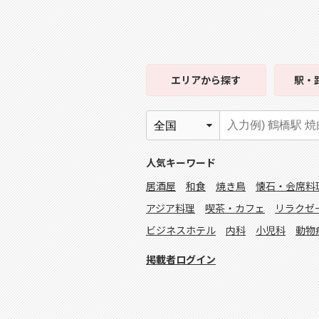
エリア
から探す
駅・
人気キーワード
居酒屋
和食
焼き鳥
懐石・会席料
アジア料理
喫茶・カフェ
リラクゼ
ビジネスホテル
内科
小児科
動物
掲載者ログイン