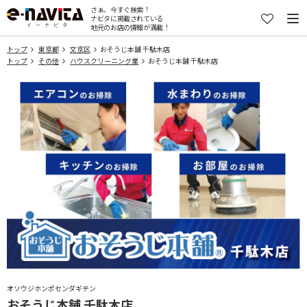
さぁ、今すぐ検索！
ナビタに掲載されている
地元のお店の情報が満載！
トップ
東京都
文京区
おそうじ本舗 千駄木店
トップ
その他
ハウスクリーニング業
おそうじ本舗 千駄木店
オソウジホンポセンダギテン
おそうじ本舗 千駄木店