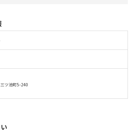
報
科
ツ池町5-240
さい