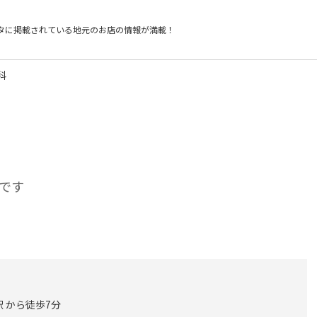
タに掲載されている
地元のお店の情報が満載！
科
です
 から徒歩7分