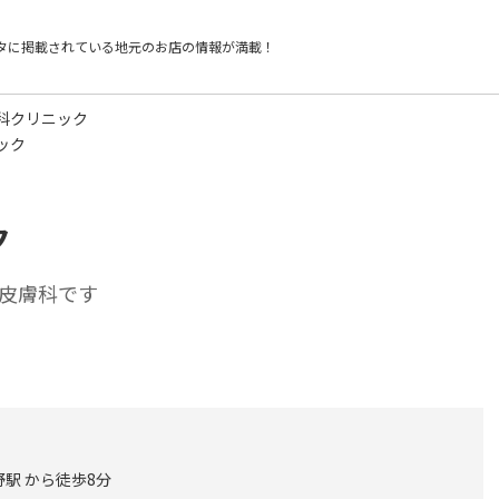
タに掲載されている
地元のお店の情報が満載！
科クリニック
ック
ク
皮膚科です
駅 から徒歩8分