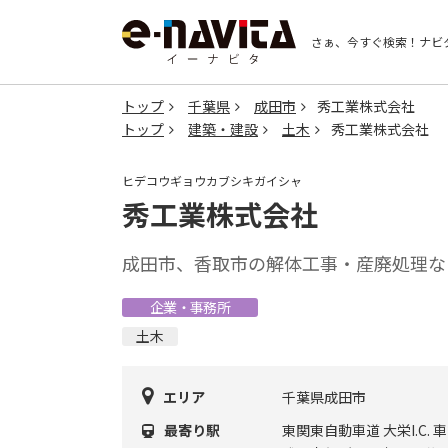
さぁ、今すぐ検索！
ナビ
トップ
千葉県
成田市
秀工業株式会社
トップ
建築・建設
土木
秀工業株式会社
ヒデコウギョウカブシキガイシャ
秀工業株式会社
成田市、香取市の解体工事・産廃処理な
企業・事務所
土木
エリア
千葉県成田市
最寄り駅
東関東自動車道 大栄I.C. 