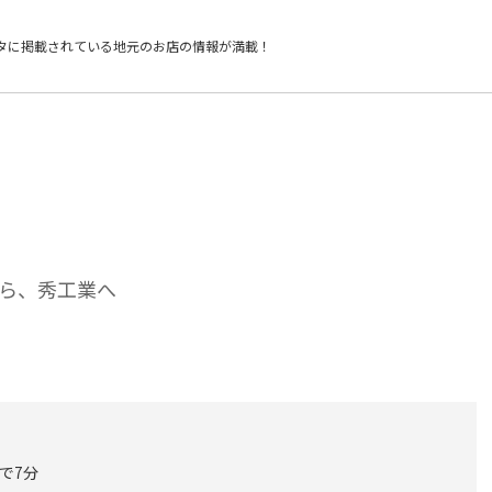
タに掲載されている
地元のお店の情報が満載！
ら、秀工業へ
車で7分