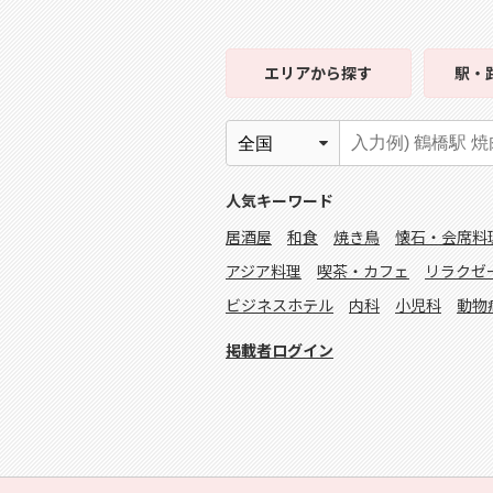
エリア
から探す
駅・
人気キーワード
居酒屋
和食
焼き鳥
懐石・会席料
アジア料理
喫茶・カフェ
リラクゼ
ビジネスホテル
内科
小児科
動物
掲載者ログイン