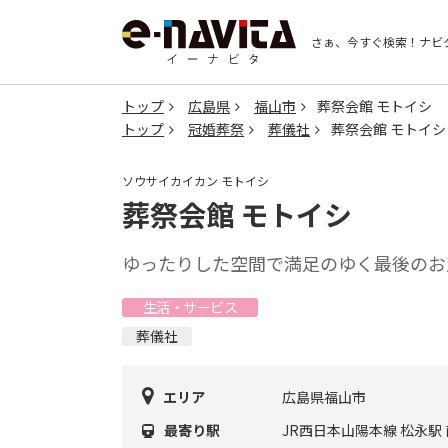
さぁ、今すぐ検索！
ナビ
トップ
広島県
福山市
葬祭会館 モトイシ
トップ
冠婚葬祭
葬儀社
葬祭会館 モトイシ
ソウサイカイカン モトイシ
葬祭会館 モトイシ
ゆったりした空間で満足のゆく最後のお
生活・サービス
葬儀社
エリア
広島県福山市
最寄り駅
JR西日本山陽本線 松永駅