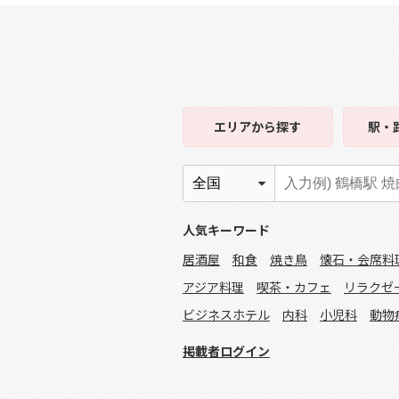
エリア
から探す
駅・
人気キーワード
居酒屋
和食
焼き鳥
懐石・会席料
アジア料理
喫茶・カフェ
リラクゼ
ビジネスホテル
内科
小児科
動物
掲載者ログイン