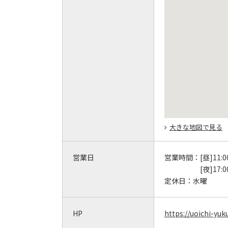
大きな地図で見る
営業日
営業時間：
[昼]11:0
[夜]17:0
定休日：
水曜
HP
https://uoichi-yu