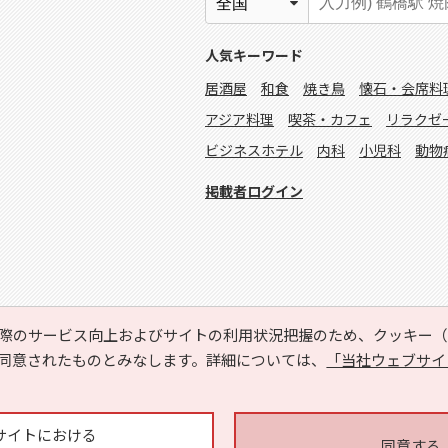
人気キーワード
居酒屋
和食
焼き鳥
懐石・会席料
アジア料理
喫茶・カフェ
リラクゼ
ビジネスホテル
内科
小児科
動物
掲載者ログイン
際のサービス向上およびサイトの利用状況把握のため、クッキー（C
同意されたものとみなします。詳細については、
「当社ウェブサイ
Copyright © HYOJITO.Co.,Ltd. All Rights Reserved.
サイトにおける
同意する