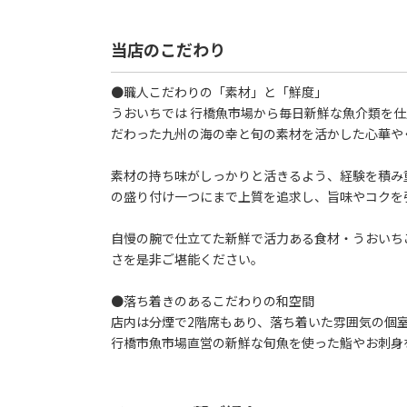
当店のこだわり
●職人こだわりの「素材」と「鮮度」
うおいちでは 行橋魚市場から毎日新鮮な魚介類を仕
だわった九州の海の幸と旬の素材を活かした心華や
素材の持ち味がしっかりと活きるよう、経験を積み
の盛り付け一つにまで上質を追求し、旨味やコクを
自慢の腕で仕立てた新鮮で活力ある食材・うおいち
さを是非ご堪能ください。
●落ち着きのあるこだわりの和空間
店内は分煙で2階席もあり、落ち着いた雰囲気の個
行橋市魚市場直営の新鮮な旬魚を使った鮨やお刺身