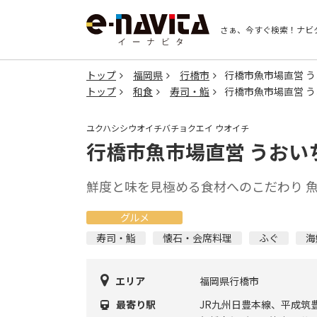
さぁ、今すぐ検索！
ナビ
トップ
福岡県
行橋市
行橋市魚市場直営 
トップ
和食
寿司・鮨
行橋市魚市場直営 
ユクハシシウオイチバチョクエイ ウオイチ
行橋市魚市場直営 うおい
鮮度と味を見極める食材へのこだわり 
グルメ
寿司・鮨
懐石・会席料理
ふぐ
海
エリア
福岡県行橋市
最寄り駅
JR九州日豊本線、平成筑豊