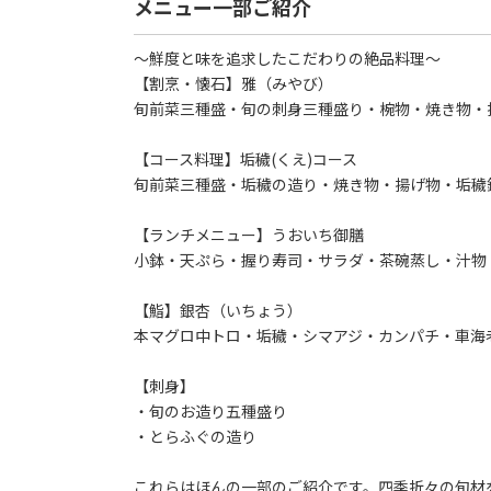
メニュー一部ご紹介
～鮮度と味を追求したこだわりの絶品料理～
【割烹・懐石】雅（みやび）
旬前菜三種盛・旬の刺身三種盛り・椀物・焼き物・
【コース料理】垢穢(くえ)コース
旬前菜三種盛・垢穢の造り・焼き物・揚げ物・垢穢
【ランチメニュー】うおいち御膳
小鉢・天ぷら・握り寿司・サラダ・茶碗蒸し・汁物
【鮨】銀杏（いちょう）
本マグロ中トロ・垢穢・シマアジ・カンパチ・車海
【刺身】
・旬のお造り五種盛り
・とらふぐの造り
これらはほんの一部のご紹介です。四季折々の旬材