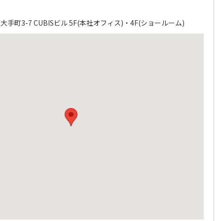
町3-7 CUBISビル 5F(本社オフィス)・4F(ショールーム)