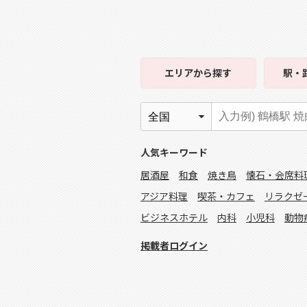
エリア
から探す
駅・
人気キーワード
居酒屋
和食
焼き鳥
懐石・会席料
アジア料理
喫茶・カフェ
リラクゼ
ビジネスホテル
内科
小児科
動物
掲載者ログイン