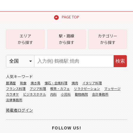
PAGE TOP
エリア
駅・路線
カテゴリー
から探す
から探す
から探す
検索
人気キーワード
居酒屋
和食
焼き鳥
懐石・会席料理
焼肉
イタリア料理
フランス料理
アジア料理
喫茶・カフェ
リラクゼーション
マッサージ
カラオケ
ビジネスホテル
内科
小児科
動物病院
会計事務所
法律事務所
掲載者ログイン
FOLLOW US!