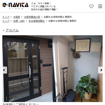
さぁ、今すぐ検索！
ナビタに掲載されている
地元のお店の情報が満載！
トップ
大阪府
大阪市西淀川区
古藤社会保険労務士事務所
トップ
法律・会計
社会保険労務士
古藤社会保険労務士事務所
アルバム
お気軽にご相談ください