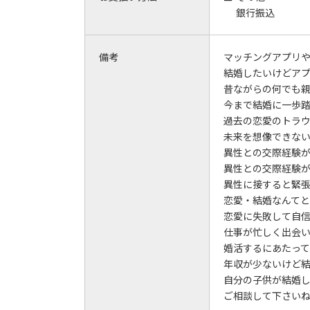
銀行振込
備考
マッチングアプリ
結婚したいけどア
昔ながらの何でも
今まで結婚に一歩
過去の恋愛のトラ
未来を想像できな
異性との交際経験
異性との交際経験
異性に接すると緊
恋愛・結婚なんて
恋愛に失敗して自
仕事が忙しく出会
婚活するにあたっ
年収が少ないけど
自分の子供が結婚
ご相談して下さい