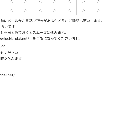
△
△
△
△
△
△
△
△
△
△
△
△
△
△
事前にメールかお電話で空きがあるかどうかご確認お願いします。
ぐらいです。
ことをまとめておくとスムーズに進みます。
www.luckbridal.net/ をご覧になってくださいませ。
:00
わせください
は時々休みます
idal.net/