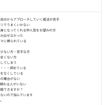
や自分からアプローチしていく婚活が苦手
プリでうまくいかない
親身になってくれる仲人型をお望みの方
踏み出せなかった
ウマに縛られている
い
が少ない方・苦手な方
が全くない方
張してしまう
と・・・諦めている
信をなくしている
いの機会がない
て頼れる人がいない
結婚できますか？
しないので悩んでいます
ね。