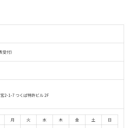
（代表受付）
2-1-7 つくば特許ビル 2F
月
火
水
木
金
土
日