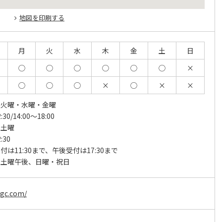
地図を印刷する
月
火
水
木
金
土
日
◯
◯
◯
◯
◯
◯
×
◯
◯
◯
×
◯
×
×
・火曜・水曜・金曜
:30/14:00～18:00
・土曜
:30
付は11:30まで、午後受付は17:30まで
、土曜午後、日曜・祝日
sgc.com/