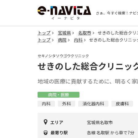
さぁ、今すぐ検索！
ナビ
トップ
宮城県
名取市
せきのした総合クリ
トップ
病院
内科
せきのした総合クリニッ
セキノシタソウゴウクリニック
せきのした総合クリニッ
地域の医療に貢献するために、明るく家
病院・医療
内科
外科
消化器内科
皮膚科
エリア
宮城県名取市
最寄り駅
各線 名取駅 から車で7分