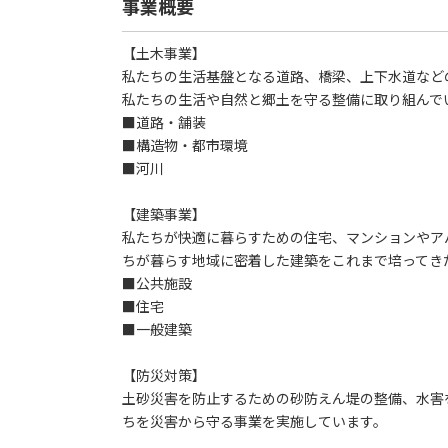
事業概要
【土木事業】
私たちの生活基盤となる道路、橋梁、上下水道など
私たちの生活や自然と郷土を守る整備に取り組んで
■道路・舗装
■構造物・都市環境
■河川
【建築事業】
私たちが快適に暮らすための住宅、マンションやア
ちが暮らす地域に密着した建築をこれまで培ってき
■公共施設
■住宅
■一般建築
【防災対策】
土砂災害を防止するための砂防えん堤の整備、水害
ちを災害から守る事業を実施しています。