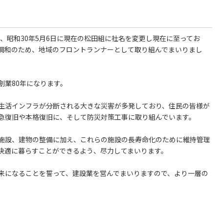
し、昭和30年5月6日に現在の松田組に社名を変更し現在に至ってお
調和のため、地域のフロントランナーとして取り組んでまいりまし
創業80年になります。
生活インフラが分断される大きな災害が多発しており、住民の皆様が
急復旧や本格復旧に、そして防災対策工事に取り組んでいます。
施設、建物の整備に加え、これらの施設の長寿命化のために維持管理
快適に暮らすことができるよう、尽力してまいります。
来になることを誓って、建設業を営んでまいりますので、より一層の
。