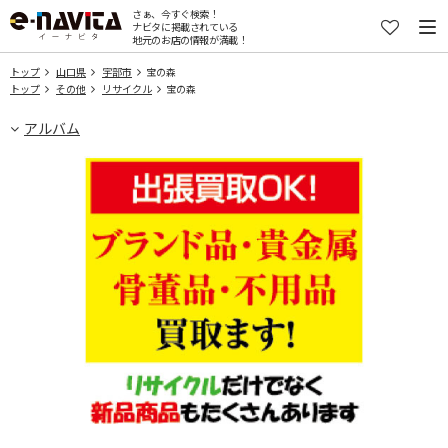
さぁ、今すぐ検索！
ナビタに掲載されている
地元のお店の情報が満載！
トップ
山口県
宇部市
宝の森
トップ
その他
リサイクル
宝の森
アルバム