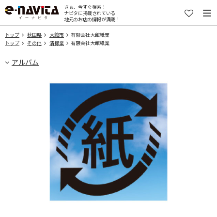
さぁ、今すぐ検索！
ナビタに掲載されている
地元のお店の情報が満載！
トップ
秋田県
大館市
有限会社大館紙業
トップ
その他
清掃業
有限会社大館紙業
アルバム