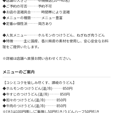
◆店舗の大きさ………中規模店(10～40名)
◆ご予約の可否………予約不可
◆お店の混雑具合………時間帯により混雑
◆メニューの種類………メニュー豊富
◆定番or個性派………両方あり
◆人気メニュー………ホルモンのつけうどん、ねぎねぎ肉うどん
◆特徴………主に国産、香川県産の素材を使用し、安心安全なお料
理をご提供いたします。
※詳細は店舗へ直接お問い合わせください。
メニューのご案内
【コシとコクを愉しみ尽くす、讃岐のうどん】
◆ホルモンのつけうどん(温/冷)………850円
◆牛すじのつけうどん(温/冷)……… 850円
◆担々のつけうどん(温/冷)……… 850円
◆牛肉のつけうどん(温/冷)……… 850円
※[大]は100円増し/ご飯無し50円引き/うどんハーフ50円引き