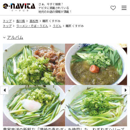
さぁ、今すぐ検索！
ナビタに掲載されている
地元のお店の情報が満載！
トップ
香川県
高松市
麺匠 くすがみ
トップ
ラーメン・そば・うどん
うどん
麺匠 くすがみ
アルバム
農家直送の新鮮な「讃岐の青ねぎ」を使用した、ねぎねぎシリーズ