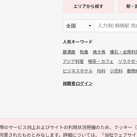
エリア
から探す
駅・
人気キーワード
居酒屋
和食
焼き鳥
懐石・会席料
アジア料理
喫茶・カフェ
リラクゼ
ビジネスホテル
内科
小児科
動物
掲載者ログイン
際のサービス向上およびサイトの利用状況把握のため、クッキー（C
同意されたものとみなします。詳細については、
「当社ウェブサイ
Copyright © HYOJITO.Co.,Ltd. All Rights Reserved.