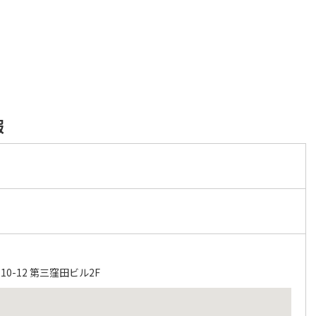
報
屋
0-12 第三窪田ビル2F