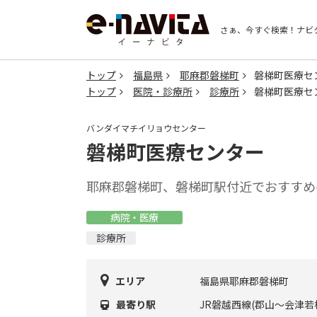
さぁ、今すぐ検索！
ナビ
トップ
福島県
耶麻郡磐梯町
磐梯町医療セ
トップ
医院・診療所
診療所
磐梯町医療セ
バンダイマチイリョウセンター
磐梯町医療センター
耶麻郡磐梯町、磐梯町駅付近でおすすめ
病院・医療
診療所
エリア
福島県耶麻郡磐梯町
最寄り駅
JR磐越西線(郡山～会津若松