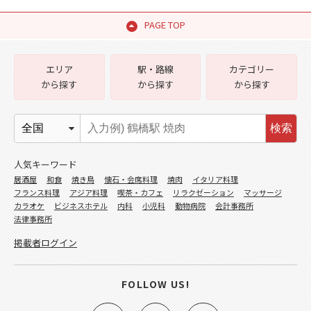
PAGE TOP
エリア
駅・路線
カテゴリー
から探す
から探す
から探す
検索
人気キーワード
居酒屋
和食
焼き鳥
懐石・会席料理
焼肉
イタリア料理
フランス料理
アジア料理
喫茶・カフェ
リラクゼーション
マッサージ
カラオケ
ビジネスホテル
内科
小児科
動物病院
会計事務所
法律事務所
掲載者ログイン
FOLLOW US!