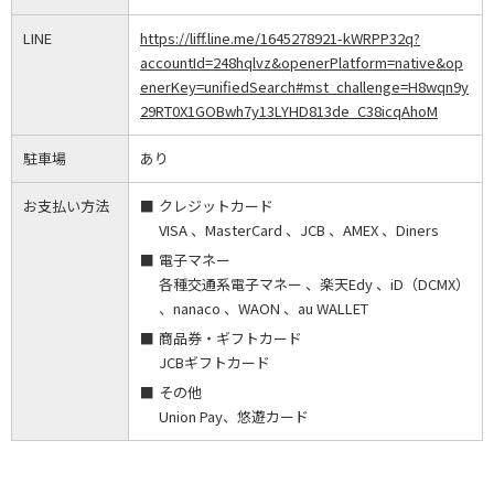
LINE
https://liff.line.me/1645278921-kWRPP32q?
accountId=248hqlvz&openerPlatform=native&op
enerKey=unifiedSearch#mst_challenge=H8wqn9y
29RT0X1GOBwh7y13LYHD813de_C38icqAhoM
駐車場
あり
お支払い方法
クレジットカード
VISA 、MasterCard 、JCB 、AMEX 、Diners
電子マネー
各種交通系電子マネー 、楽天Edy 、iD（DCMX）
、nanaco 、WAON 、au WALLET
商品券・ギフトカード
JCBギフトカード
その他
Union Pay、悠遊カード