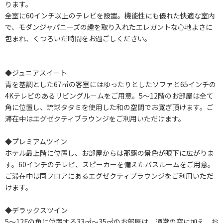
ります。
全室に60インチ以上のテレビを設置。機能性にも優れた快適な室内
で、モダンジャパニーズの趣を取り入れたエレガントな心地よさに
包まれ、くつろいだ時間をお過ごしください。
◆ジュニアスイート
青を基調とした67㎡の客室にはゆったりとしたソファと65インチの
4Kテレビのあるリビングルームをご用意。5～12階のお部屋は全て
角に位置し、琉球タタミを使用した和の空間でお寛ぎ頂けます。ご
滞在中はエグゼクティブラウンジをご利用いただけます。
◆プレミアムツイン
ホテル最上階に位置し、お部屋からは那覇の景色が眼下に広がりま
す。60インチのテレビ、スピーカーを備えたバスルームをご用意。
ご滞在中は同フロアにあるエグゼクティブラウンジをご利用いただ
けます。
◆デラックスツイン
5～12Fの角に位置する33㎡～35㎡のお部屋は、通常の窓に加え、お