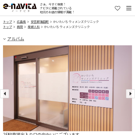
さぁ、今すぐ検索！
ナビタに掲載されている
地元のお店の情報が満載！
トップ
広島県
安芸郡海田町
かいたいち ウィメンズクリニック
トップ
病院
産婦人科
かいたいち ウィメンズクリニック
アルバム
2F駐車場出入り口の向かいにございます。