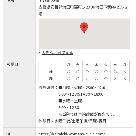
住所
〒736-0046
広島県安芸郡海田町窪町1-23 JR海田市駅NKビル 2
階
大きな地図で見る
営業日
月
火
水
木
金
土
日
AM
◯
◯
◯
◯
◯
◯
×
PM
◯
◯
×
◯
◯
×
×
診療時間：
■月曜・火曜・木曜・金曜
9:00～12:30/14:30～18:00
■水曜・土曜
9:00～12:30
※当院では予約診療が優先です。
休診日：
水曜午後/土曜午後/日曜/祝日
HP
https://kaitaichi-womens-clinic.com/