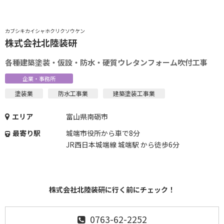
カブシキカイシャホクリクソウケン
株式会社北陸装研
各種建築塗装・仮設・防水・硬質ウレタンフォーム吹付工事
企業・事務所
塗装業
防水工事業
建築塗装工事業
エリア
富山県南砺市
最寄り駅
城端市役所から車で8分
JR西日本城端線 城端駅 から徒歩6分
株式会社北陸装研に行く前にチェック！
0763-62-2252