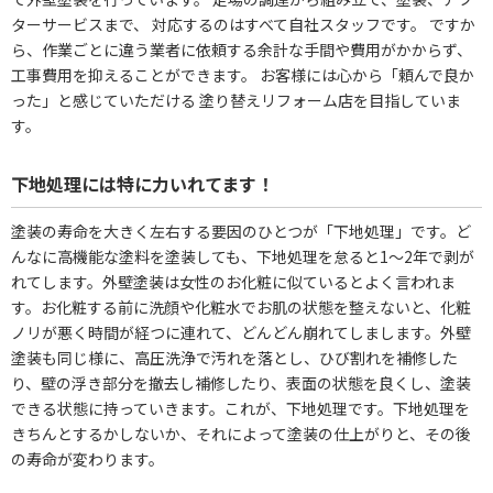
ターサービスまで、 対応するのはすべて自社スタッフです。 ですか
ら、作業ごとに違う業者に依頼する余計な手間や費用がかからず、
工事費用を抑えることができます。 お客様には心から「頼んで良か
った」と感じていただける 塗り替えリフォーム店を目指していま
す。
下地処理には特に力いれてます！
塗装の寿命を大きく左右する要因のひとつが「下地処理」です。ど
んなに高機能な塗料を塗装しても、下地処理を怠ると1～2年で剥が
れてします。外壁塗装は女性のお化粧に似ているとよく言われま
す。お化粧する前に洗顔や化粧水でお肌の状態を整えないと、化粧
ノリが悪く時間が経つに連れて、どんどん崩れてしまします。外壁
塗装も同じ様に、高圧洗浄で汚れを落とし、ひび割れを補修した
り、壁の浮き部分を撤去し補修したり、表面の状態を良くし、塗装
できる状態に持っていきます。これが、下地処理です。下地処理を
きちんとするかしないか、それによって塗装の仕上がりと、その後
の寿命が変わります。