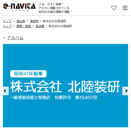
さぁ、今すぐ検索！
ナビタに掲載されている
地元のお店の情報が満載！
トップ
富山県
南砺市
株式会社北陸装研
トップ
建築・建設
塗装業
株式会社北陸装研
アルバム
ま