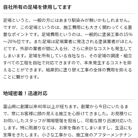
自社所有の足場を使用してます
足場というと、一般の方にはあまり馴染みが無いかもしれません。
ですが、この足場というのは、施工費用にも大きく関わってくる重
要なポイントです。足場費用というのは、一般的に塗装工事の15％
～20％位です。また足場は足場業者に発注される塗装業者がほとん
どです。外部の業者が間に入る分、さらに余計なコストも発生して
しまいます。足場を所有している当社なら、その足場の調達・組立
すべての工程を自社で対応できますので、本来発生するコストを抑
えることができます。結果的に塗り替え工事の全体の費用を抑える
ことに繋がります。
地域密着！迅速対応
富山県に創業以来40年以上が経ちます。創業から今日にいたるま
で、常にお客様に顔の見える施工を心掛けてきました。お見積りに
お伺いしたスタッフが現場管理を担当し、可能な限り迅速対応いた
します。特に雨漏りなどは、お家を傷めてしまいますし、生活にも
支障をきたします。小さな工事から、施工後のアフターメンテナン