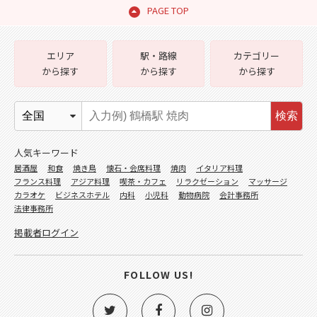
PAGE TOP
エリア
駅・路線
カテゴリー
から探す
から探す
から探す
検索
人気キーワード
居酒屋
和食
焼き鳥
懐石・会席料理
焼肉
イタリア料理
フランス料理
アジア料理
喫茶・カフェ
リラクゼーション
マッサージ
カラオケ
ビジネスホテル
内科
小児科
動物病院
会計事務所
法律事務所
掲載者ログイン
FOLLOW US!