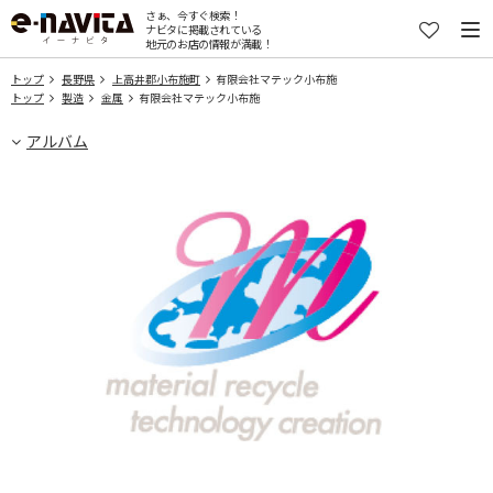
さぁ、今すぐ検索！
ナビタに掲載されている
地元のお店の情報が満載！
トップ
長野県
上高井郡小布施町
有限会社マテック小布施
トップ
製造
金属
有限会社マテック小布施
アルバム