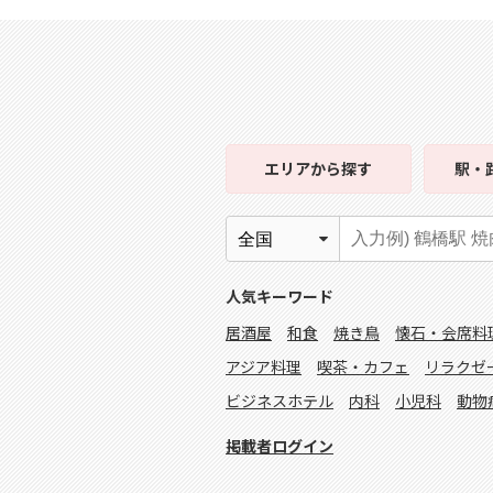
エリア
から探す
駅・
人気キーワード
居酒屋
和食
焼き鳥
懐石・会席料
アジア料理
喫茶・カフェ
リラクゼ
ビジネスホテル
内科
小児科
動物
掲載者ログイン