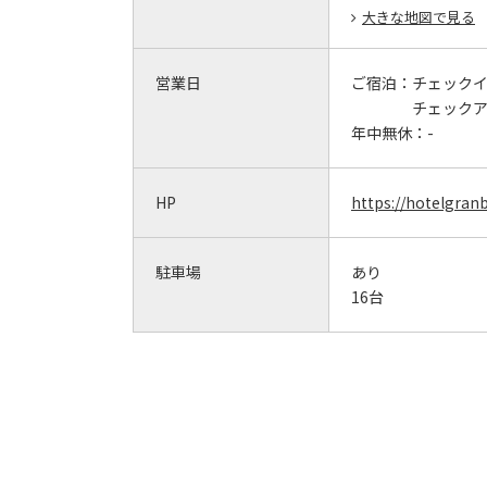
大きな地図で見る
営業日
ご宿泊：
チェックイン
チェックアウ
年中無休：
-
HP
https://hotelgran
駐車場
あり
16台