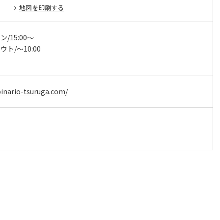
地図を印刷する
/15:00～
ト/～10:00
binario-tsuruga.com/