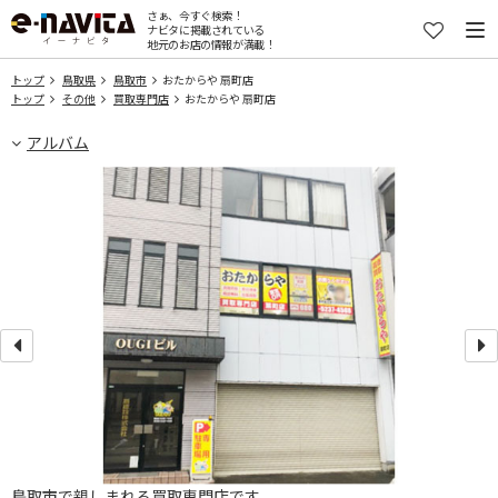
さぁ、今すぐ検索！
ナビタに掲載されている
地元のお店の情報が満載！
トップ
鳥取県
鳥取市
おたからや 扇町店
トップ
その他
買取専門店
おたからや 扇町店
アルバム
を
鳥取市で親しまれる買取専門店です