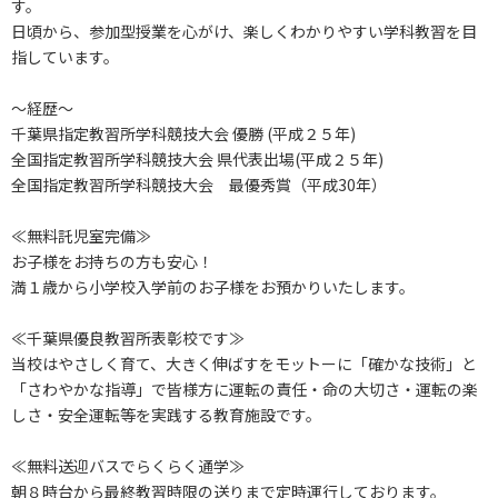
す。
日頃から、参加型授業を心がけ、楽しくわかりやすい学科教習を目
指しています。
～経歴～
千葉県指定教習所学科競技大会 優勝 (平成２５年)
全国指定教習所学科競技大会 県代表出場(平成２５年)
全国指定教習所学科競技大会 最優秀賞（平成30年）
≪無料託児室完備≫
お子様をお持ちの方も安心！
満１歳から小学校入学前のお子様をお預かりいたします。
≪千葉県優良教習所表彰校です≫
当校はやさしく育て、大きく伸ばすをモットーに「確かな技術」と
「さわやかな指導」で皆様方に運転の責任・命の大切さ・運転の楽
しさ・安全運転等を実践する教育施設です。
≪無料送迎バスでらくらく通学≫
朝８時台から最終教習時限の送りまで定時運行しております。