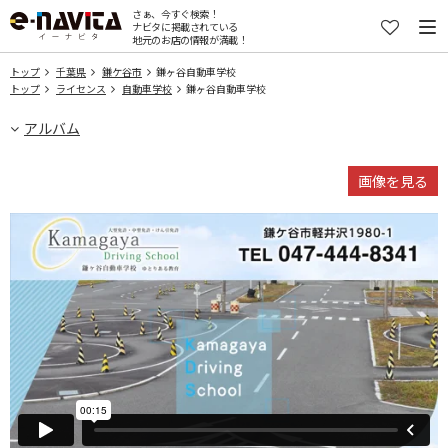
さぁ、今すぐ検索！
ナビタに掲載されている
地元のお店の情報が満載！
トップ
千葉県
鎌ケ谷市
鎌ヶ谷自動車学校
トップ
ライセンス
自動車学校
鎌ヶ谷自動車学校
アルバム
画像を見る