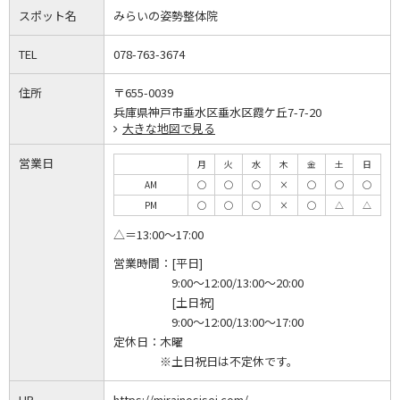
スポット名
みらいの姿勢整体院
TEL
078-763-3674
住所
〒655-0039
兵庫県神戸市垂水区垂水区霞ケ丘7-7-20
大きな地図で見る
営業日
月
火
水
木
金
土
日
AM
◯
◯
◯
×
◯
◯
◯
PM
◯
◯
◯
×
◯
△
△
△＝13:00～17:00
営業時間：
[平日]
9:00～12:00/13:00～20:00
[土日祝]
9:00～12:00/13:00～17:00
定休日：
木曜
※土日祝日は不定休です。
HP
https://mirainosisei.com/