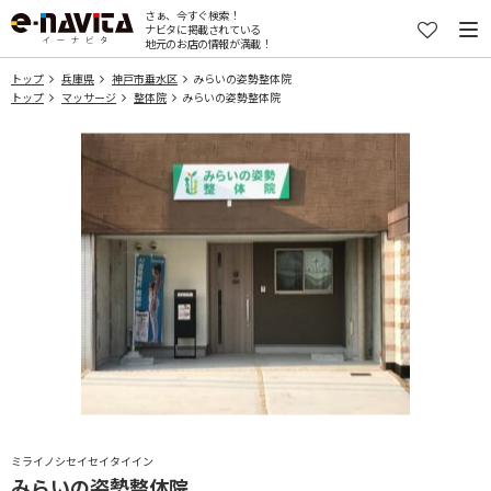
さぁ、今すぐ検索！
ナビタに掲載されている
地元のお店の情報が満載！
トップ
兵庫県
神戸市垂水区
みらいの姿勢整体院
トップ
マッサージ
整体院
みらいの姿勢整体院
ミライノシセイセイタイイン
みらいの姿勢整体院