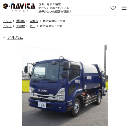
さぁ、今すぐ検索！
ナビタに掲載されている
地元のお店の情報が満載！
トップ
愛知県
安城市
東邦清掃株式会社
トップ
その他
衛生
東邦清掃株式会社
アルバム