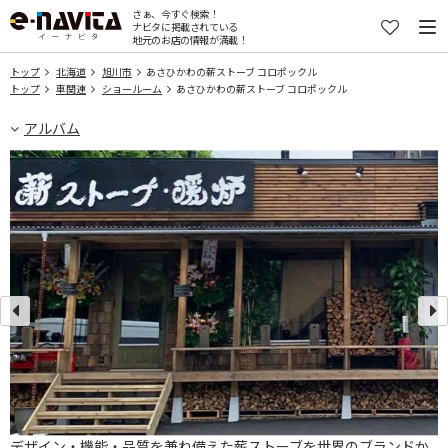
さぁ、今すぐ検索！
ナビタに掲載されている
地元のお店の情報が満載！
トップ
北海道
旭川市
あさひかわの薪ストーブ コロポックル
トップ
車関連
ショールーム
あさひかわの薪ストーブ コロポックル
アルバム
デザイン・機能・品質を兼ね備えた薪ストーブを世界のブランドか