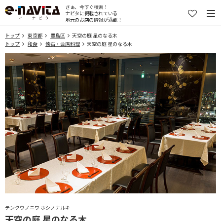
さぁ、今すぐ検索！
ナビタに掲載されている
地元のお店の情報が満載！
トップ
東京都
豊島区
天空の庭 星のなる木
トップ
和食
懐石・会席料理
天空の庭 星のなる木
テンクウノニワ ホシノナルキ
天空の庭 星のなる木