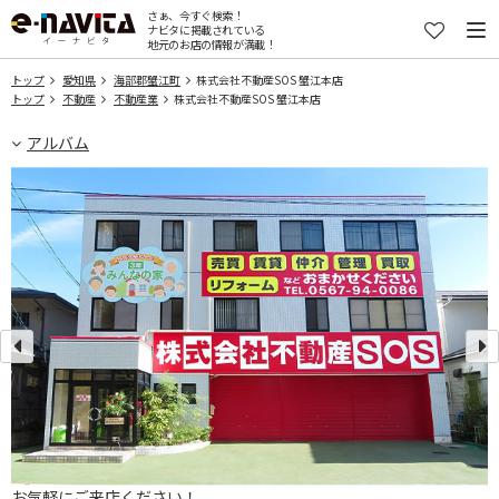
さぁ、今すぐ検索！
ナビタに掲載されている
地元のお店の情報が満載！
トップ
愛知県
海部郡蟹江町
株式会社不動産SOS 蟹江本店
トップ
不動産
不動産業
株式会社不動産SOS 蟹江本店
アルバム
々
お気軽にご来店ください！