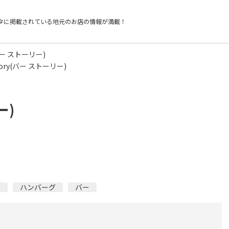
タに掲載されている
地元のお店の情報が満載！
(バー ストーリー)
tory(バー ストーリー)
ー)
ン
ハンバーグ
バー