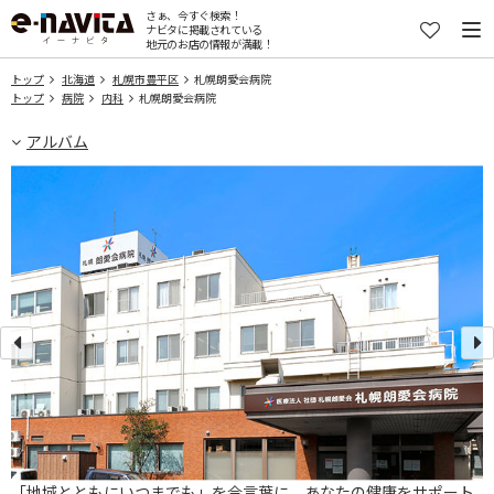
さぁ、今すぐ検索！
ナビタに掲載されている
地元のお店の情報が満載！
トップ
北海道
札幌市豊平区
札幌朗愛会病院
トップ
病院
内科
札幌朗愛会病院
アルバム
だ
「地域とともにいつまでも」を合言葉に、あなたの健康をサポート