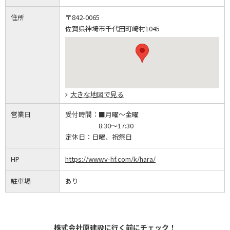
住所
〒842-0065
佐賀県神埼市千代田町崎村1045
大きな地図で見る
営業日
受付時間：
■月曜～金曜
8:30～17:30
定休日：
日曜、祝祭日
HP
https://www.v-hf.com/k/hara/
駐車場
あり
株式会社原建設に行く前にチェック！