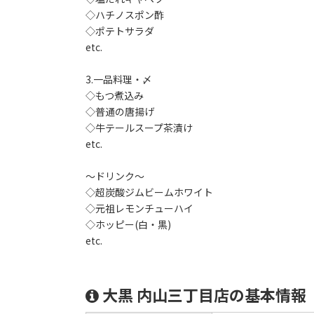
◇ハチノスポン酢
◇ポテトサラダ
etc.
3.一品料理・〆
◇もつ煮込み
◇普通の唐揚げ
◇牛テールスープ茶漬け
etc.
～ドリンク～
◇超炭酸ジムビームホワイト
◇元祖レモンチューハイ
◇ホッピー(白・黒)
etc.
大黒 内山三丁目店の基本情報