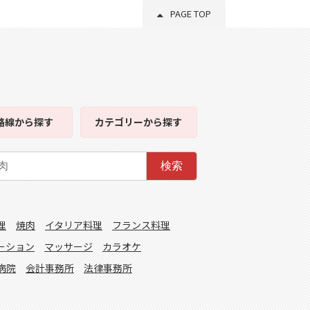
PAGE TOP
路線
から探す
カテゴリー
から探す
検索
理
焼肉
イタリア料理
フランス料理
ーション
マッサージ
カラオケ
病院
会計事務所
法律事務所