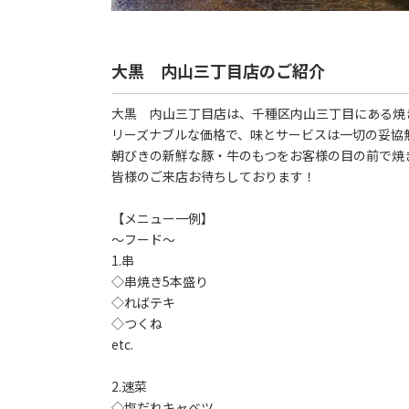
大黒 内山三丁目店のご紹介
大黒 内山三丁目店は、千種区内山三丁目にある焼
リーズナブルな価格で、味とサービスは一切の妥協
朝びきの新鮮な豚・牛のもつをお客様の目の前で焼
皆様のご来店お待ちしております！
【メニュー一例】
～フード～
1.串
◇串焼き5本盛り
◇ればテキ
◇つくね
etc.
2.速菜
◇塩だれキャベツ