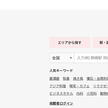
エリア
から探す
駅・
人気キーワード
居酒屋
和食
焼き鳥
懐石・会席料
アジア料理
喫茶・カフェ
リラクゼ
ビジネスホテル
内科
小児科
動物
掲載者ログイン