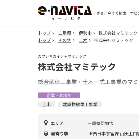
さぁ、今すぐ検索！
ナビ
トップ
三重県
伊勢市
株式会社マミテック
トップ
その他
土木
株式会社マミテック
カブシキガイシャマミテック
株式会社マミテック
総合解体工事業・土木一式工事業のマミ
企業・事務所
土木
建築物解体工事業
エリア
三重県伊勢市
最寄り駅
JR西日本参宮線 山田上口