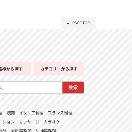
PAGE TOP
路線
から探す
カテゴリー
から探す
検索
理
焼肉
イタリア料理
フランス料理
ーション
マッサージ
カラオケ
病院
会計事務所
法律事務所