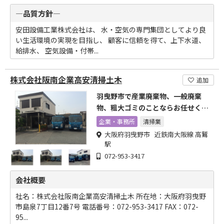
―品質方針―
安田設備工業株式会社は、 水・空気の専門集団としてより良
い生活環境の実現を目指し、 顧客に信頼を得て、上下水道、
給排水、 空気設備・付帯...
株式会社阪南企業高安清掃土木
追加
羽曳野市で産業廃棄物、一般廃棄
物、粗大ゴミのことならお任せくだ
さい。
企業・事務所
清掃業
大阪府羽曳野市 近鉄南大阪線 高鷲
駅
072-953-3417
会社概要
社名：株式会社阪南企業高安清掃土木 所在地：大阪府羽曳野
市島泉7丁目12番7号 電話番号：072-953-3417 FAX：072-
95...