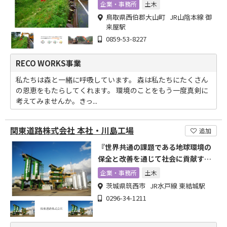
企業・事務所
土木
鳥取県西伯郡大山町 JR山陰本線 御
来屋駅
0859-53-8227
RECO WORKS事業
私たちは森と一緒に呼吸しています。 森は私たちにたくさん
の恩恵をもたらしてくれます。 環境のことをもう一度真剣に
考えてみませんか。きっ...
関東道路株式会社 本社・川島工場
追加
『世界共通の課題である地球環境の
保全と改善を通じて社会に貢献す
る』
企業・事務所
土木
茨城県筑西市 JR水戸線 東結城駅
0296-34-1211