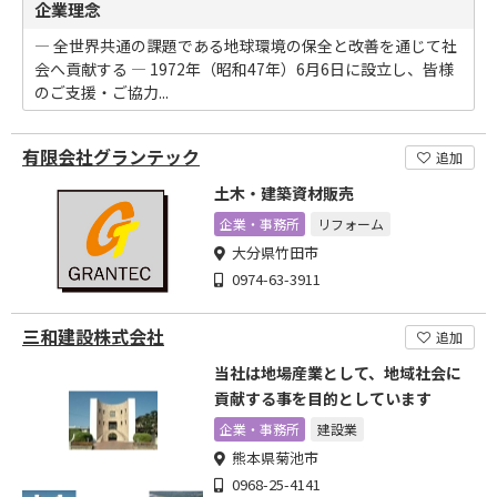
企業理念
― 全世界共通の課題である地球環境の保全と改善を通じて社
会へ貢献する ― 1972年（昭和47年）6月6日に設立し、皆様
のご支援・ご協力...
有限会社グランテック
追加
土木・建築資材販売
企業・事務所
リフォーム
大分県竹田市
0974-63-3911
三和建設株式会社
追加
当社は地場産業として、地域社会に
貢献する事を目的としています
企業・事務所
建設業
熊本県菊池市
0968-25-4141