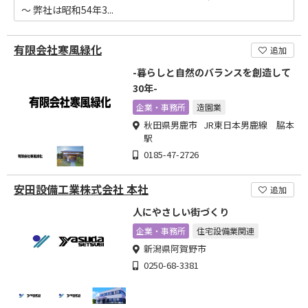
～ 弊社は昭和54年3...
有限会社寒風緑化
追加
-暮らしと自然のバランスを創造して
30年-
企業・事務所
造園業
秋田県男鹿市 JR東日本男鹿線 脇本
駅
0185-47-2726
安田設備工業株式会社 本社
追加
人にやさしい街づくり
企業・事務所
住宅設備業関連
新潟県阿賀野市
0250-68-3381