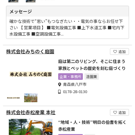
メッセージ
確かな技術で“思い”もつなぎたい・・電気の事ならお任せ下
さい 【 営業項目 】 ■電気設備工事 ■上下水道工事 ■宅内下
水設備工事 ■空調設備工事...
株式会社みちのく庭園
追加
庭は第二のリビング、そこに住まう
家族とペットの歴史を刻む庭づくり
企業・事務所
造園業
青森県八戸市
0178-28-0130
株式会社赤松産業 本社
追加
“地域・人・技術”明日の伯耆を拓く
赤松産業