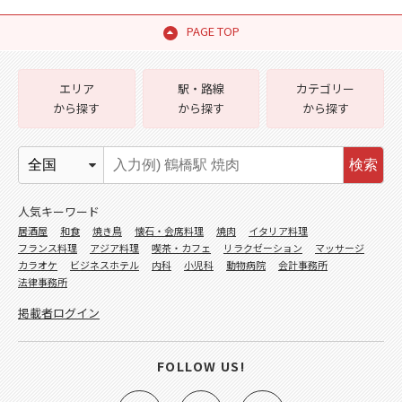
PAGE TOP
エリア
駅・路線
カテゴリー
から探す
から探す
から探す
検索
人気キーワード
居酒屋
和食
焼き鳥
懐石・会席料理
焼肉
イタリア料理
フランス料理
アジア料理
喫茶・カフェ
リラクゼーション
マッサージ
カラオケ
ビジネスホテル
内科
小児科
動物病院
会計事務所
法律事務所
掲載者ログイン
FOLLOW US!