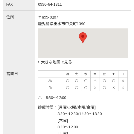
FAX
0996-64-1311
住所
〒899-0207
鹿児島県出水市中央町1390
大きな地図で見る
営業日
月
火
水
木
金
土
日
AM
◯
◯
◯
△
◯
◯
×
PM
◯
◯
◯
×
◯
×
×
△＝8:30～12:00
診療時間：
[月曜/火曜/水曜/金曜]
8:30～12:30/14:30～18:30
[木曜]
8:30～12:00
[土曜]