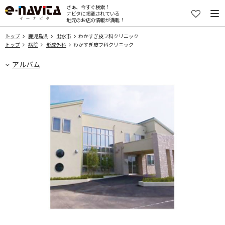
さぁ、今すぐ検索！
ナビタに掲載されている
地元のお店の情報が満載！
トップ
鹿児島県
出水市
わかすぎ皮フ科クリニック
トップ
病院
形成外科
わかすぎ皮フ科クリニック
アルバム