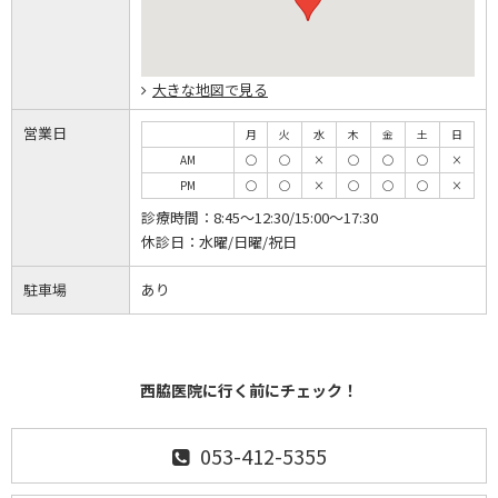
大きな地図で見る
営業日
月
火
水
木
金
土
日
AM
◯
◯
×
◯
◯
◯
×
PM
◯
◯
×
◯
◯
◯
×
診療時間：
8:45～12:30/15:00～17:30
休診日：
水曜/日曜/祝日
駐車場
あり
西脇医院に行く前にチェック！
053-412-5355