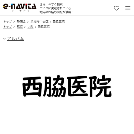
さぁ、今すぐ検索！
ナビタに掲載されている
地元のお店の情報が満載！
トップ
静岡県
浜松市中央区
西脇医院
トップ
病院
内科
西脇医院
アルバム