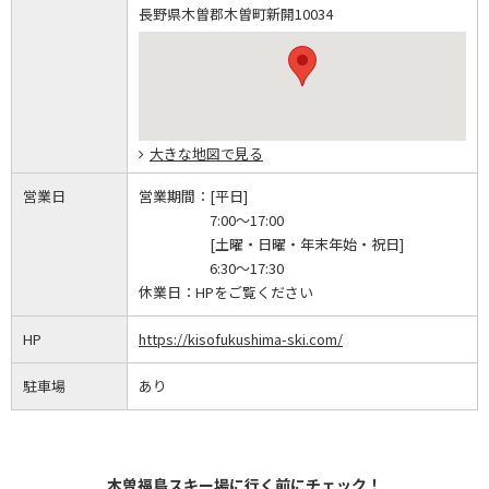
長野県木曽郡木曽町新開10034
大きな地図で見る
営業日
営業期間：
[平日]
7:00～17:00
[土曜・日曜・年末年始・祝日]
6:30～17:30
休業日：
HPをご覧ください
HP
https://kisofukushima-ski.com/
駐車場
あり
木曽福島スキー場に行く前にチェック！