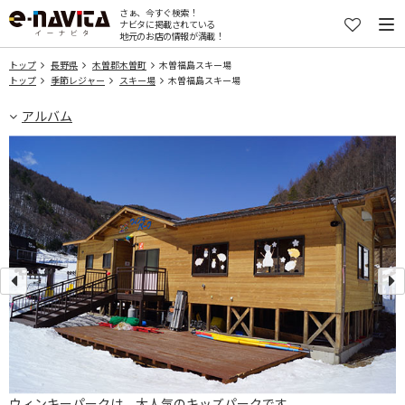
さぁ、今すぐ検索！
ナビタに掲載されている
地元のお店の情報が満載！
トップ
長野県
木曽郡木曽町
木曽福島スキー場
トップ
季節レジャー
スキー場
木曽福島スキー場
アルバム
ウィンキーパークは、大人気のキッズパークです。