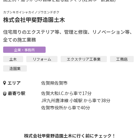
カブシキガイシャカイノゾウエンドボク
株式会社甲斐野造園土木
住宅周りのエクステリア等、管理と修復、リノベーション等、
全ての施工業務
企業・事務所
土木
リフォーム
エクステリア工事業
工務店
造園業
エリア
佐賀県佐賀市
最寄り駅
佐賀大和I.C.から車で17分
JR九州唐津線 小城駅 から車で38分
佐賀市役所から車で40分
株式会社甲斐野造園土木に行く前にチェック！