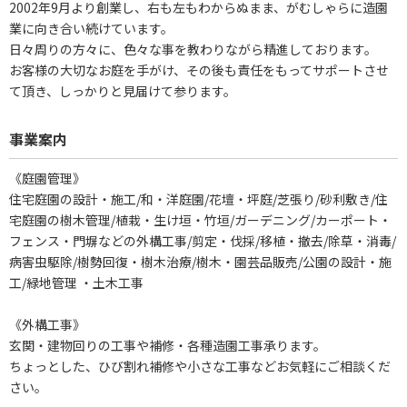
2002年9月より創業し、右も左もわからぬまま、がむしゃらに造園
業に向き合い続けています。
日々周りの方々に、色々な事を教わりながら精進しております。
お客様の大切なお庭を手がけ、その後も責任をもってサポートさせ
て頂き、しっかりと見届けて参ります。
事業案内
《庭園管理》
住宅庭園の設計・施工/和・洋庭園/花壇・坪庭/芝張り/砂利敷き/住
宅庭園の樹木管理/植栽・生け垣・竹垣/ガーデニング/カーポート・
フェンス・門塀などの外構工事/剪定・伐採/移植・撤去/除草・消毒/
病害虫駆除/樹勢回復・樹木治療/樹木・園芸品販売/公園の設計・施
工/緑地管理 ・土木工事
《外構工事》
玄関・建物回りの工事や補修・各種造園工事承ります。
ちょっとした、ひび割れ補修や小さな工事などお気軽にご相談くだ
さい。