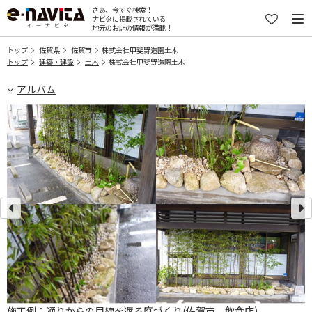
さぁ、今すぐ検索！
ナビタに掲載されている
地元のお店の情報が満載！
トップ
佐賀県
佐賀市
株式会社甲斐野造園土木
トップ
建築・建設
土木
株式会社甲斐野造園土木
アルバム
施工例：通りからの目線を遮る庭づくり(佐賀市 飲食店)