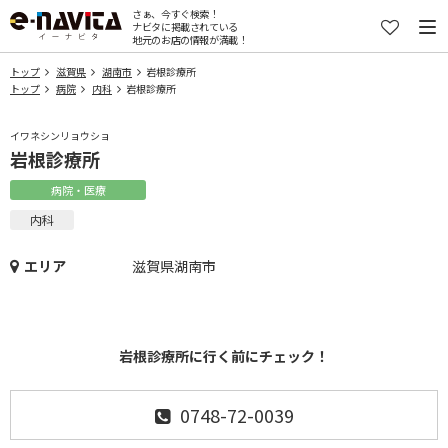
さぁ、今すぐ検索！
ナビタに掲載されている
地元のお店の情報が満載！
トップ
滋賀県
湖南市
岩根診療所
トップ
病院
内科
岩根診療所
イワネシンリョウショ
岩根診療所
病院・医療
内科
エリア
滋賀県湖南市
岩根診療所に行く前にチェック！
0748-72-0039